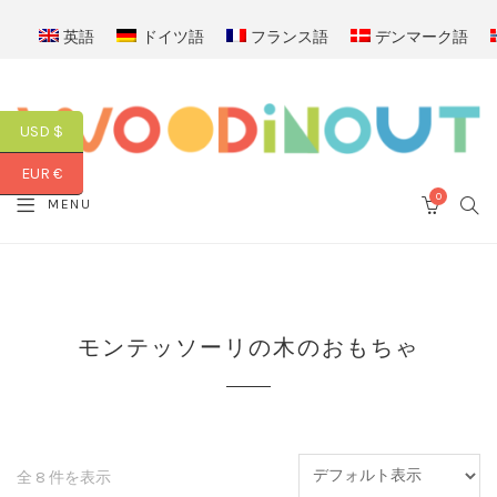
英語
ドイツ語
フランス語
デンマーク語
USD $
EUR €
0
SEA
MENU
CART
モンテッソーリの木のおもちゃ
全 8 件を表示