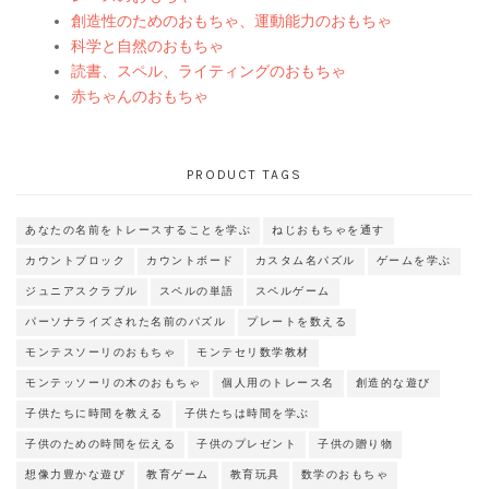
創造性のためのおもちゃ、運動能力のおもちゃ
科学と自然のおもちゃ
読書、スペル、ライティングのおもちゃ
赤ちゃんのおもちゃ
PRODUCT TAGS
あなたの名前をトレースすることを学ぶ
ねじおもちゃを通す
カウントブロック
カウントボード
カスタム名パズル
ゲームを学ぶ
ジュニアスクラブル
スペルの単語
スペルゲーム
パーソナライズされた名前のパズル
プレートを数える
モンテスソーリのおもちゃ
モンテセリ数学教材
モンテッソーリの木のおもちゃ
個人用のトレース名
創造的な遊び
子供たちに時間を教える
子供たちは時間を学ぶ
子供のための時間を伝える
子供のプレゼント
子供の贈り物
想像力豊かな遊び
教育ゲーム
教育玩具
数学のおもちゃ