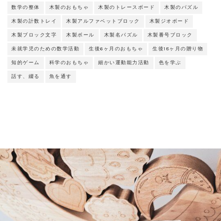
数学の整体
木製のおもちゃ
木製のトレースボード
木製のパズル
木製の計数トレイ
木製アルファベットブロック
木製ジオボード
木製ブロック文字
木製ボール
木製名パズル
木製番号ブロック
未就学児のための数学活動
生後6ヶ月のおもちゃ
生後18ヶ月の贈り物
知的ゲーム
科学のおもちゃ
細かい運動能力活動
色を学ぶ
話す、綴る
魚を通す