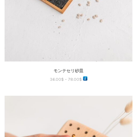
モンテセリ砂皿
36.00
$
–
78.00
$