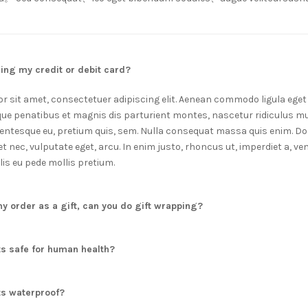
sing my credit or debit card?
r sit amet, consectetuer adipiscing elit. Aenean commodo ligula eget
ue penatibus et magnis dis parturient montes, nascetur ridiculus mu
llentesque eu, pretium quis, sem. Nulla consequat massa quis enim. Do
quet nec, vulputate eget, arcu. In enim justo, rhoncus ut, imperdiet a, ven
is eu pede mollis pretium.
 my order as a gift, can you do gift wrapping?
ts safe for human health?
ts waterproof?