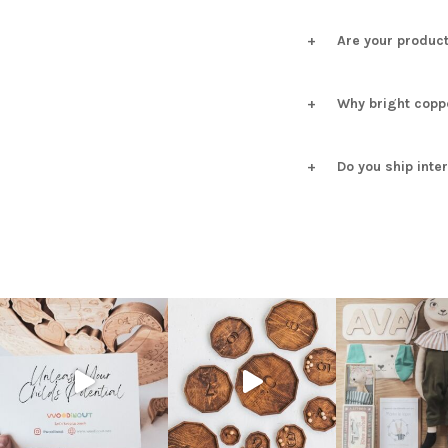
Are your product
Why bright copp
Do you ship inte