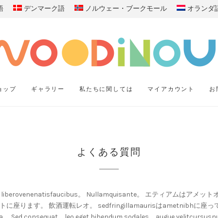
語
デンマーク語
ノルウェー・ブークモール
オランダ
ョップ
ギャラリー
私たちに関しては
マイアカウント
お
よくある質問
en ut liberovenenatisfaucibus。 Nullamquisante。 エティア
ります。 飲酒運転レオ。 sedfringillamaurisはametnibhに座っ
na。 Sed consequat、leo eget bibendum sodales、augue velitcursus