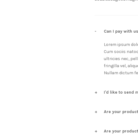
Can I pay with u
Lorem ipsum dolo
Cum sociis natoq
ultricies nec, pe
fringilla vel, ali
Nullam dictum fel
I'd like to send
Are your produc
Are your produc