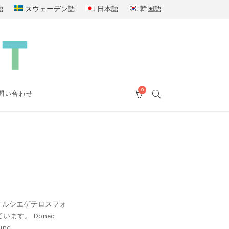
語
スウェーデン語
日本語
韓国語
0
SEARCH
問い合わせ
CART
ムはアメットオルシエゲテロスフォ
ています。 Donec
nunc。