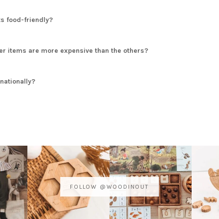
s food-friendly?
er items are more expensive than the others?
rnationally?
FOLLOW @WOODINOUT