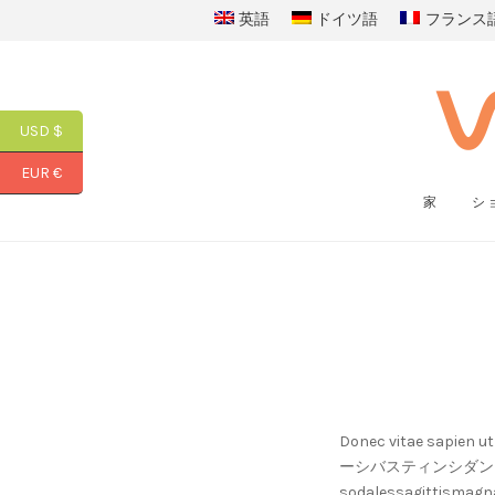
英語
ドイツ語
フランス
USD $
EUR €
家
シ
Donec vitae sapi
ーシバスティンシダントに座
sodalessagittismag